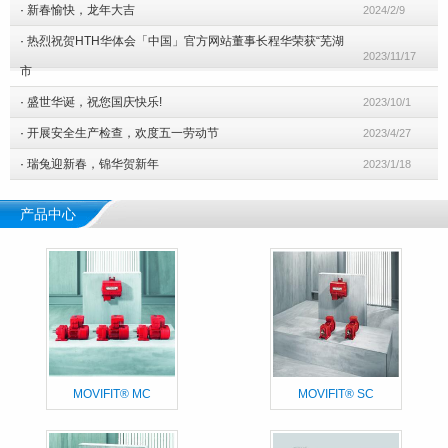
·
新春愉快，龙年大吉
2024/2/9
·
热烈祝贺HTH华体会「中国」官方网站董事长程华荣获“芜湖
2023/11/17
市
·
盛世华诞，祝您国庆快乐!
2023/10/1
·
开展安全生产检查，欢度五一劳动节
2023/4/27
·
瑞兔迎新春，锦华贺新年
2023/1/18
产品中心
MOVIFIT® MC
MOVIFIT® SC