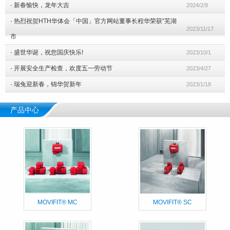
·
新春愉快，龙年大吉
2024/2/9
·
热烈祝贺HTH华体会「中国」官方网站董事长程华荣获“芜湖
2023/11/17
市
·
盛世华诞，祝您国庆快乐!
2023/10/1
·
开展安全生产检查，欢度五一劳动节
2023/4/27
·
瑞兔迎新春，锦华贺新年
2023/1/18
产品中心
MOVIFIT® MC
MOVIFIT® SC