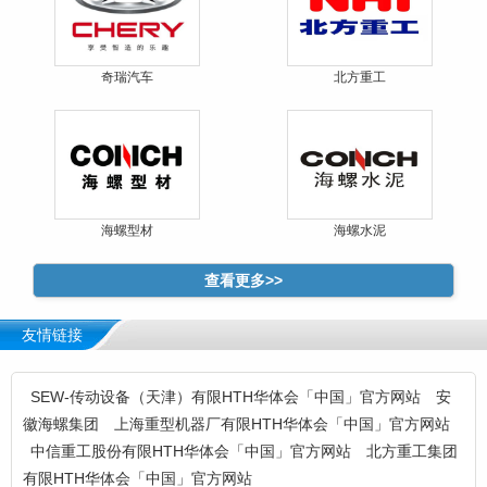
奇瑞汽车
北方重工
海螺型材
海螺水泥
查看更多>>
友情链接
SEW-传动设备（天津）有限HTH华体会「中国」官方网站
安
徽海螺集团
上海重型机器厂有限HTH华体会「中国」官方网站
中信重工股份有限HTH华体会「中国」官方网站
北方重工集团
有限HTH华体会「中国」官方网站