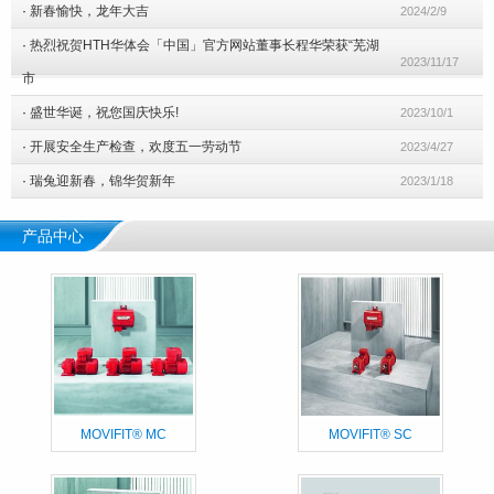
·
新春愉快，龙年大吉
2024/2/9
·
热烈祝贺HTH华体会「中国」官方网站董事长程华荣获“芜湖
2023/11/17
市
·
盛世华诞，祝您国庆快乐!
2023/10/1
·
开展安全生产检查，欢度五一劳动节
2023/4/27
·
瑞兔迎新春，锦华贺新年
2023/1/18
产品中心
MOVIFIT® MC
MOVIFIT® SC