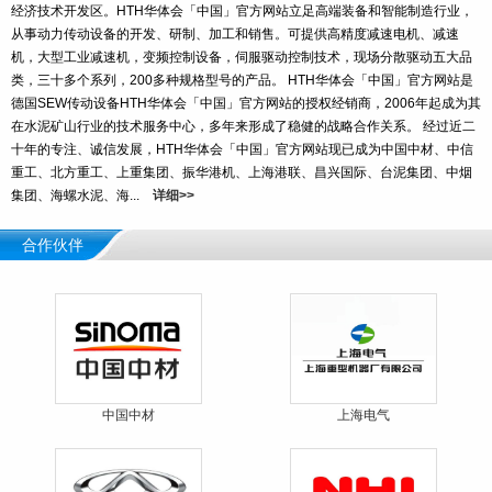
经济技术开发区。HTH华体会「中国」官方网站立足高端装备和智能制造行业，
从事动力传动设备的开发、研制、加工和销售。可提供高精度减速电机、减速
机，大型工业减速机，变频控制设备，伺服驱动控制技术，现场分散驱动五大品
类，三十多个系列，200多种规格型号的产品。 HTH华体会「中国」官方网站是
德国SEW传动设备HTH华体会「中国」官方网站的授权经销商，2006年起成为其
在水泥矿山行业的技术服务中心，多年来形成了稳健的战略合作关系。 经过近二
十年的专注、诚信发展，HTH华体会「中国」官方网站现已成为中国中材、中信
重工、北方重工、上重集团、振华港机、上海港联、昌兴国际、台泥集团、中烟
集团、海螺水泥、海...
详细>>
合作伙伴
中国中材
上海电气