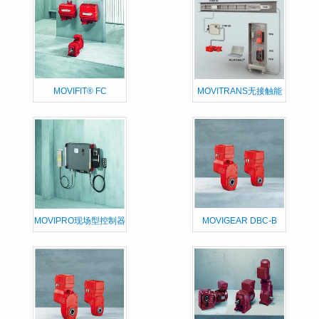
MOVIFIT® FC
MOVITRANS无接触能
量
MOVIPRO现场型控制器
MOVIGEAR DBC-B