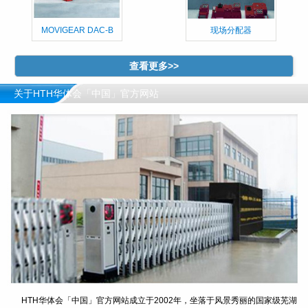
MOVIGEAR DAC-B
现场分配器
查看更多>>
关于HTH华体会「中国」官方网站
HTH华体会「中国」官方网站成立于2002年，坐落于风景秀丽的国家级芜湖