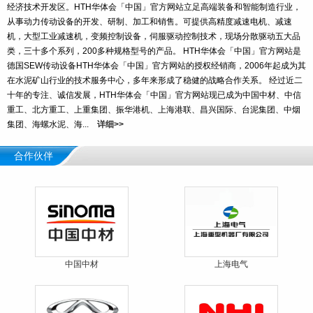
经济技术开发区。HTH华体会「中国」官方网站立足高端装备和智能制造行业，
从事动力传动设备的开发、研制、加工和销售。可提供高精度减速电机、减速
机，大型工业减速机，变频控制设备，伺服驱动控制技术，现场分散驱动五大品
类，三十多个系列，200多种规格型号的产品。 HTH华体会「中国」官方网站是
德国SEW传动设备HTH华体会「中国」官方网站的授权经销商，2006年起成为其
在水泥矿山行业的技术服务中心，多年来形成了稳健的战略合作关系。 经过近二
十年的专注、诚信发展，HTH华体会「中国」官方网站现已成为中国中材、中信
重工、北方重工、上重集团、振华港机、上海港联、昌兴国际、台泥集团、中烟
集团、海螺水泥、海...
详细>>
合作伙伴
中国中材
上海电气