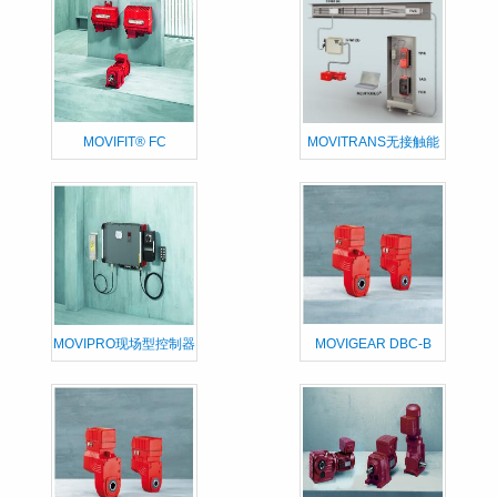
MOVIFIT® FC
MOVITRANS无接触能
量
MOVIPRO现场型控制器
MOVIGEAR DBC-B