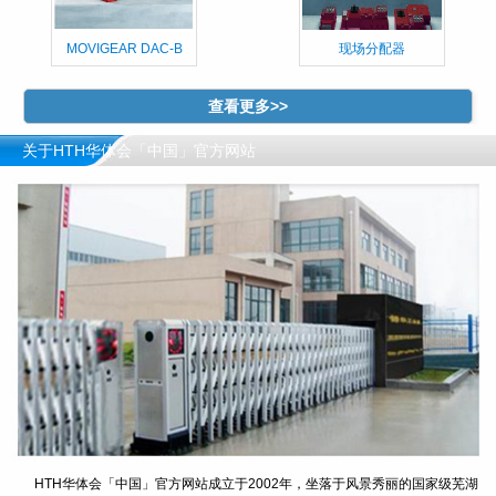
MOVIGEAR DAC-B
现场分配器
查看更多>>
关于HTH华体会「中国」官方网站
HTH华体会「中国」官方网站成立于2002年，坐落于风景秀丽的国家级芜湖