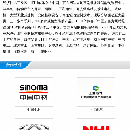
经济技术开发区。HTH华体会「中国」官方网站立足高端装备和智能制造行业，
从事动力传动设备的开发、研制、加工和销售。可提供高精度减速电机、减速
机，大型工业减速机，变频控制设备，伺服驱动控制技术，现场分散驱动五大品
类，三十多个系列，200多种规格型号的产品。 HTH华体会「中国」官方网站是
德国SEW传动设备HTH华体会「中国」官方网站的授权经销商，2006年起成为其
在水泥矿山行业的技术服务中心，多年来形成了稳健的战略合作关系。 经过近二
十年的专注、诚信发展，HTH华体会「中国」官方网站现已成为中国中材、中信
重工、北方重工、上重集团、振华港机、上海港联、昌兴国际、台泥集团、中烟
集团、海螺水泥、海...
详细>>
合作伙伴
中国中材
上海电气