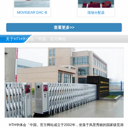
MOVIGEAR DAC-B
现场分配器
查看更多>>
关于HTH华体会「中国」官方网站
HTH华体会「中国」官方网站成立于2002年，坐落于风景秀丽的国家级芜湖