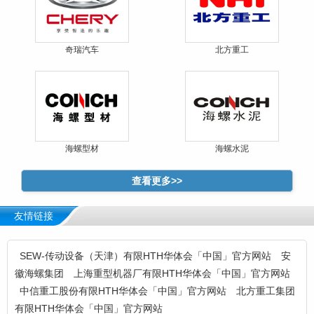
奇瑞汽车
北方重工
海螺型材
海螺水泥
查看更多>>
友情链接
SEW-传动设备（天津）有限HTH华体会「中国」官方网站
安
徽海螺集团
上海重型机器厂有限HTH华体会「中国」官方网站
中信重工股份有限HTH华体会「中国」官方网站
北方重工集团
有限HTH华体会「中国」官方网站