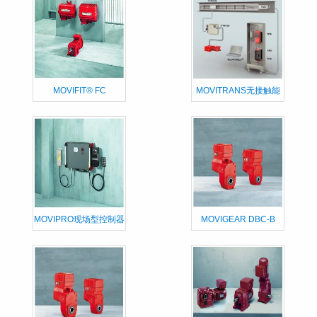
MOVIFIT® FC
MOVITRANS无接触能
量
MOVIPRO现场型控制器
MOVIGEAR DBC-B