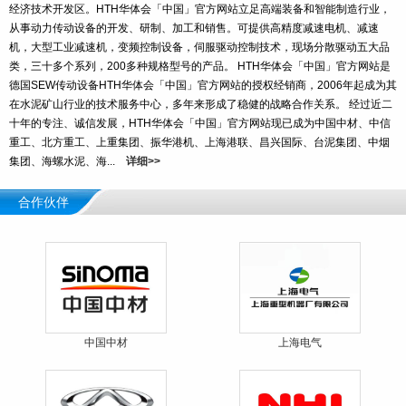
经济技术开发区。HTH华体会「中国」官方网站立足高端装备和智能制造行业，
从事动力传动设备的开发、研制、加工和销售。可提供高精度减速电机、减速
机，大型工业减速机，变频控制设备，伺服驱动控制技术，现场分散驱动五大品
类，三十多个系列，200多种规格型号的产品。 HTH华体会「中国」官方网站是
德国SEW传动设备HTH华体会「中国」官方网站的授权经销商，2006年起成为其
在水泥矿山行业的技术服务中心，多年来形成了稳健的战略合作关系。 经过近二
十年的专注、诚信发展，HTH华体会「中国」官方网站现已成为中国中材、中信
重工、北方重工、上重集团、振华港机、上海港联、昌兴国际、台泥集团、中烟
集团、海螺水泥、海...
详细>>
合作伙伴
中国中材
上海电气