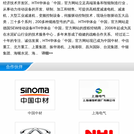
经济技术开发区。HTH华体会「中国」官方网站立足高端装备和智能制造行业，
从事动力传动设备的开发、研制、加工和销售。可提供高精度减速电机、减速
机，大型工业减速机，变频控制设备，伺服驱动控制技术，现场分散驱动五大品
类，三十多个系列，200多种规格型号的产品。 HTH华体会「中国」官方网站是
德国SEW传动设备HTH华体会「中国」官方网站的授权经销商，2006年起成为其
在水泥矿山行业的技术服务中心，多年来形成了稳健的战略合作关系。 经过近二
十年的专注、诚信发展，HTH华体会「中国」官方网站现已成为中国中材、中信
重工、北方重工、上重集团、振华港机、上海港联、昌兴国际、台泥集团、中烟
集团、海螺水泥、海...
详细>>
合作伙伴
中国中材
上海电气