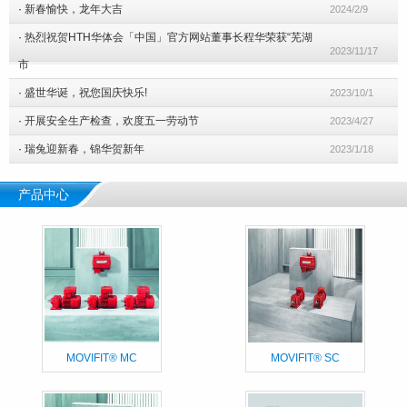
·
新春愉快，龙年大吉
2024/2/9
·
热烈祝贺HTH华体会「中国」官方网站董事长程华荣获“芜湖
2023/11/17
市
·
盛世华诞，祝您国庆快乐!
2023/10/1
·
开展安全生产检查，欢度五一劳动节
2023/4/27
·
瑞兔迎新春，锦华贺新年
2023/1/18
产品中心
MOVIFIT® MC
MOVIFIT® SC