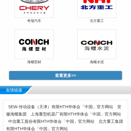
奇瑞汽车
北方重工
海螺型材
海螺水泥
查看更多>>
友情链接
SEW-传动设备（天津）有限HTH华体会「中国」官方网站
安
徽海螺集团
上海重型机器厂有限HTH华体会「中国」官方网站
中信重工股份有限HTH华体会「中国」官方网站
北方重工集团
有限HTH华体会「中国」官方网站